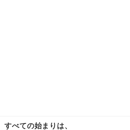
“もっとこうだったら”──その声
に、背を向けたくなかった。
理容の世界で60年。高宮というまちで信頼を重ねながらも、技術
の探求には終わりがありません。
常に新しい視点を取り入れ、女性たちの「もっとこうだった
ら…」という声にも耳を傾けてきました。
美しさとは、流行でも年齢でもなく、その人自身の内側からにじ
み出るものだと、私たちは確信しています。
MANAʻOは、そんな“想い”を大切にしながら、一人ひとりに寄り
添い、“忘れていた自分だけの輝き”が
ふっとよみがえるようなケアを届けるために生まれました。
すべての始まりは、