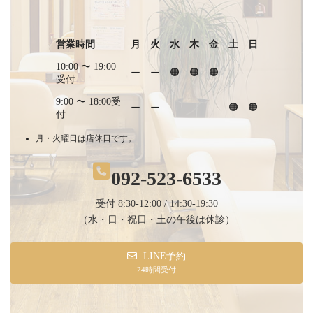
営業時間
月
火
水
木
金
土
日
10:00 〜
19:00
🟠
🟠
🟠
ー
ー
受付
9:00 〜 18:00受
🟠
🟠
ー
ー
付
月・火曜日は店休日です。
092-523-6533
受付 8:30-12:00 / 14:30-19:30
（水・日・祝日・土の午後は休診）
LINE予約
24時間受付